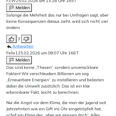
FZW
25.02.2026 um 13:28 Uhr
165T
Melden
Solange die Mehrheit das nur bei Umfragen sagt, aber
keine Konsequenzen daraus zieht, wird sich nicht viel
ändern.
3
Antworten
Felix1
25.02.2026 um 08:07 Uhr
166T
Melden
Das sind keine „Thesen“, sondern unverrückbare
Fakten! Wir verschleudern Billionen um sog.
„Erneuerbare Energien“ zu installieren und belasten
dabei die Umwelt zusätzlich. Das ist ein klar
erkennbarer Fakt, leicht zu berechnen.
Nur die Angst vor dem Klima, die man der Jugend seit
Jahrzehnten wie ein Gift ins Ohr eingetröpfelt hat,
schuf ein Klima des „aber wir müssen doch“. Alles