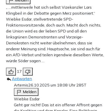
„ …mittlerweile hat sich selbst Vizekanzler Lars
Klingbeil in der Debatte gegen Merz positioniert.“
Wiebke Esdar, stellvertretende SPD-
Fraktionsvorsitzende, doch auch. Macht doch nichts,
die Union wird es der lieben SPD und all den
linksgrünen Demonstranten und Vorzeige-
Demokraten nicht weiter übelnehmen, dass sie
anderer Meinung sind. Hauptsache, sie sind auch für
ein AfD-Verbot und teilen irgendwie dieselben Werte,
würde Söder sagen …
17
Antworten
Artemis
26.10.2025 um 18:08 Uhr
285T
Melden
Wiebke Esdar
Geht gar nicht! Das ist ein offener Affront gegen
die Koalition und dem Kanzler. Eine Politikerin