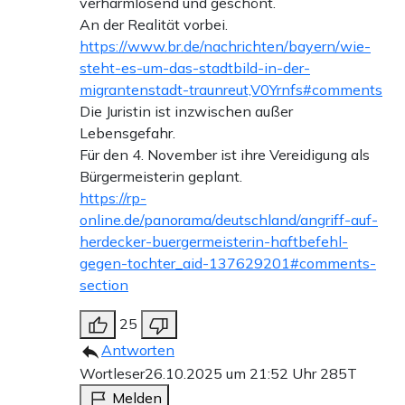
verharmlosend und geschönt.
An der Realität vorbei.
https://www.br.de/nachrichten/bayern/wie-
steht-es-um-das-stadtbild-in-der-
migrantenstadt-traunreut,V0Yrnfs#comments
Die Juristin ist inzwischen außer
Lebensgefahr.
Für den 4. November ist ihre Vereidigung als
Bürgermeisterin geplant.
https://rp-
online.de/panorama/deutschland/angriff-auf-
herdecker-buergermeisterin-haftbefehl-
gegen-tochter_aid-137629201#comments-
section
25
Antworten
Wortleser
26.10.2025 um 21:52 Uhr
285T
Melden