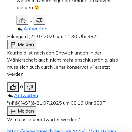
weiter in Deiner eigenen kleinen Traumwelt
bleiben
1
Antworten
Hildegard J
21.07.2025 um 11:30 Uhr
382T
Melden
Kaufhold ist nach den Entwicklungen in der
Wählerschaft auch nicht mehr anschlussfähig, also
muss sich auch durch „eher konservativ“ ersetzt
werden.
0
Antworten
"()!"&§%$?(&/
21.07.2025 um 08:16 Uhr
383T
Melden
Wird das je beantwortet werden?
https://www.danisch.de/blog/2025/07/21/ist-das-