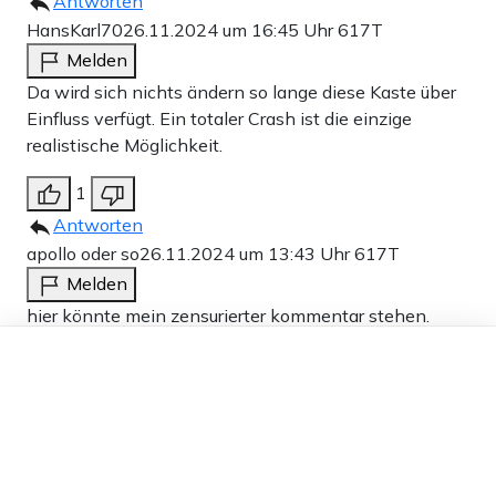
Antworten
HansKarl70
26.11.2024 um 16:45 Uhr
617T
Melden
Da wird sich nichts ändern so lange diese Kaste über
Einfluss verfügt. Ein totaler Crash ist die einzige
realistische Möglichkeit.
1
Antworten
apollo oder so
26.11.2024 um 13:43 Uhr
617T
Melden
hier könnte mein zensurierter kommentar stehen.
danke apollo.
Dieser Artikel ist kostenlos für alle –
dank
Freunden von Apollo News »
1
Antworten
da war noch was
26.11.2024 um 15:40 Uhr
617T
Melden