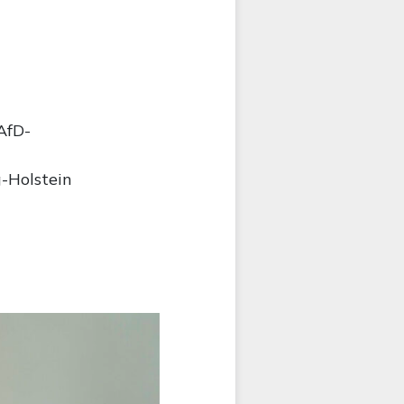
AfD-
g-Holstein