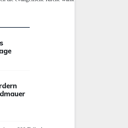
s
rage
rdern
ndmauer