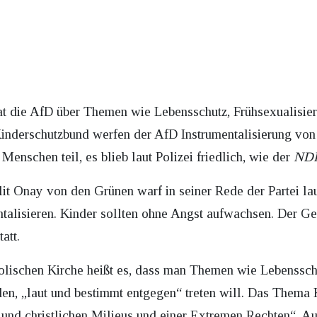
t die AfD über Themen wie Lebensschutz, Frühsexualisi
Kinderschutzbund werfen der AfD Instrumentalisierung von
nschen teil, es blieb laut Polizei friedlich, wie der
ND
t Onay von den Grünen warf in seiner Rede der Partei lau
entalisieren. Kinder sollten ohne Angst aufwachsen. Der G
tatt.
holischen Kirche heißt es, dass man Themen wie Lebenssch
n, „laut und bestimmt entgegen“ treten will. Das Thema 
 und christlichen Milieus und einer Extremen Rechten“. A