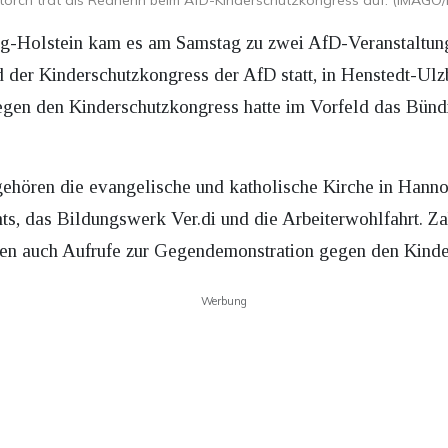
Storch trat als Rednerin beim AfD-Kinderschutzkongress auf. (IMAGO/
ig-Holstein kam es am Samstag zu zwei AfD-Veranstaltung
 der Kinderschutzkongress der AfD statt, in Henstedt-Ulz
gen den Kinderschutzkongress hatte im Vorfeld das Bündn
ehören die evangelische und katholische Kirche in Hanno
s, das Bildungswerk Ver.di und die Arbeiterwohlfahrt. Za
iten auch Aufrufe zur Gegendemonstration gegen den Kind
Werbung