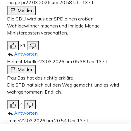
Juerge.pr
22.03.2026 um 20:58 Uhr
137T
Melden
Die CDU wird aus der SPD einen großen
Wahlgewinner machen und ihr jede Menge
Ministerposten verschaffen.
31
Antworten
Helmut Mueller
23.03.2026 um 05:38 Uhr
137T
Melden
Frau Bas hat das richtig erklärt:
Die SPD hat sich auf den Weg gemacht, und es wird
wahrgenommen. Endlich.
4
Antworten
Ja mei
22.03.2026 um 20:54 Uhr
137T
Melden
Dieser Artikel ist kostenlos für alle –