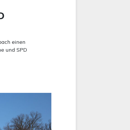
D
bach einen
üne und SPD