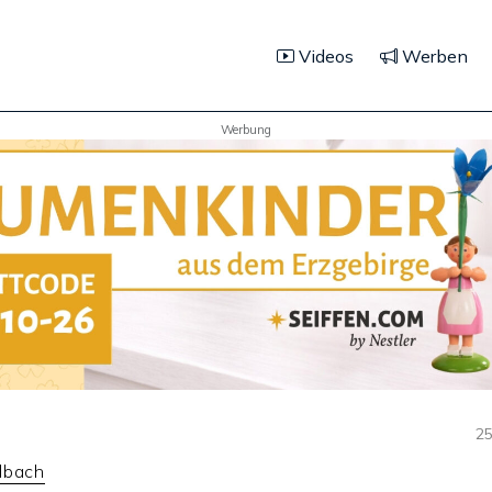
Videos
Werben
Werbung
25
dbach