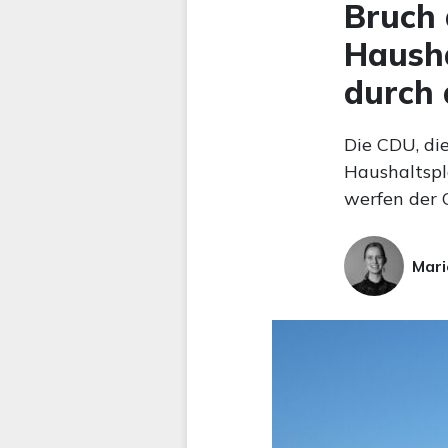
Bruch 
Hausha
durch 
Die CDU, di
Haushaltspl
werfen der 
Mari