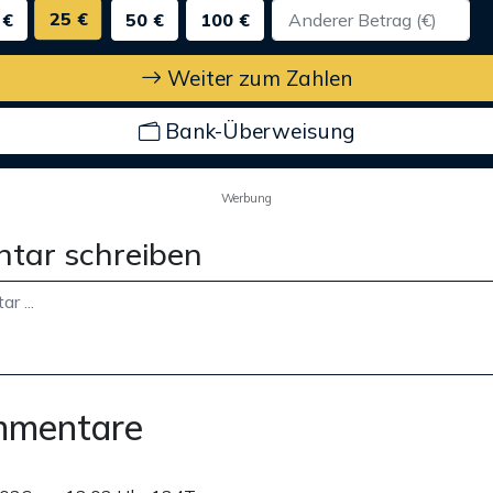
25 €
 €
50 €
100 €
Weiter zum Zahlen
Bank-Überweisung
Werbung
tar schreiben
mmentare