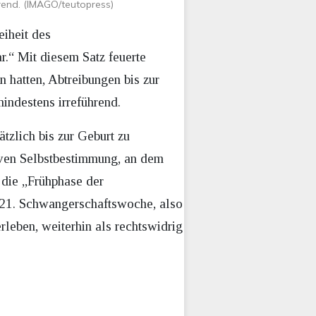
hrend. (IMAGO/teutopress)
eiheit des
r.“ Mit diesem Satz feuerte
 hatten, Abtreibungen bis zur
mindestens irreführend.
tzlich bis zur Geburt zu
iven Selbstbestimmung, an dem
r die „Frühphase der
r 21. Schwangerschaftswoche, also
rleben, weiterhin als rechtswidrig