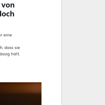
t von
doch
ür eine
h, dass sie
ässig hält.