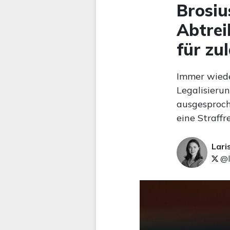
Brosiu
Abtrei
für zu
Immer wieder
Legalisierun
ausgesproche
eine Straffr
Lari
@l