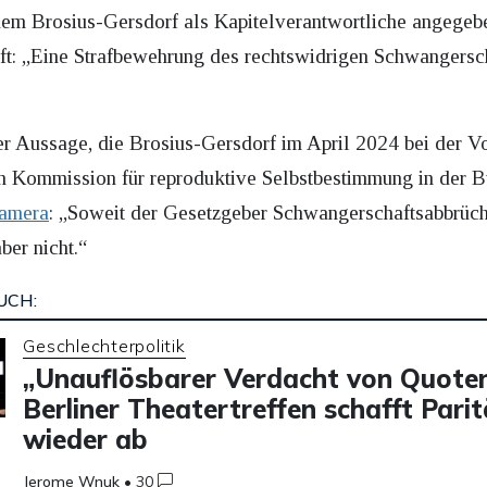
em Brosius-Gersdorf als Kapitelverantwortliche angegeben 
t: „Eine Strafbewehrung des rechtswidrigen Schwangerscha
er Aussage, die Brosius-Gersdorf im April 2024 bei der V
 Kommission für reproduktive Selbstbestimmung in der B
Kamera
: „Soweit der Gesetzgeber Schwangerschaftsabbrüche
aber nicht.“
UCH:
Geschlechterpolitik
„Unauflösbarer Verdacht von Quoten
Berliner Theatertreffen schafft Parit
wieder ab
Jerome Wnuk
•
30