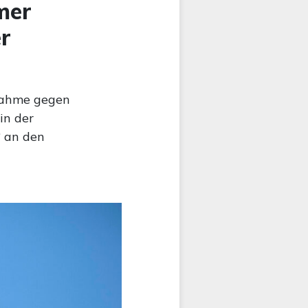
mer
r
nahme gegen
in der
“ an den