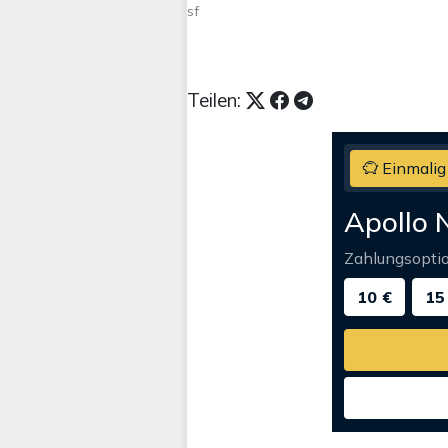
sf
Teilen:
Einmalig
Apollo 
Zahlungsopti
10 €
15