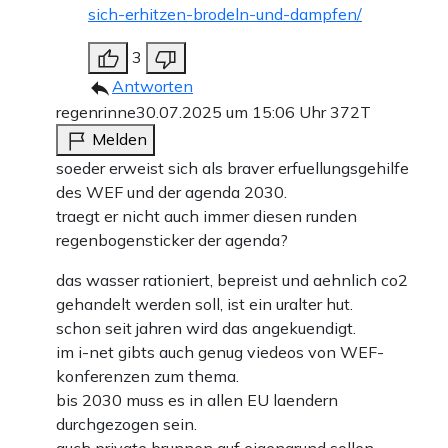
sich-erhitzen-brodeln-und-dampfen/
3
Antworten
regenrinne
30.07.2025 um 15:06 Uhr
372T
Melden
soeder erweist sich als braver erfuellungsgehilfe
des WEF und der agenda 2030.
traegt er nicht auch immer diesen runden
regenbogensticker der agenda?
das wasser rationiert, bepreist und aehnlich co2
gehandelt werden soll, ist ein uralter hut.
schon seit jahren wird das angekuendigt.
im i-net gibts auch genug viedeos von WEF-
konferenzen zum thema.
bis 2030 muss es in allen EU laendern
durchgezogen sein.
auch private brunnen auf eigengrund sollen