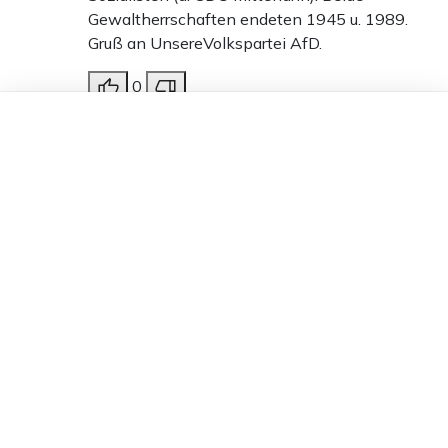
Gewaltherrschaften endeten 1945 u. 1989.
Gruß an UnsereVolkspartei AfD.
0
Dieser Artikel ist kostenlos für alle –
Antworten
dank
Freunden von Apollo News »
Calpurnius Piso
09.07.2026 um 21:05 Uhr
30T
Melden
Nun, da liest man: „Auskunftsanspruch gegenüber
Behörden soll eingeschränkt werden – Widerstand
aus der SPD“ …
Also ist die SPD angeblich dafür, den
Auskunftsanspruch gegenüber Behörden
beizubehalten – es sei denn, es handle sich um SPD-
geführte-Behörden …
5
Antworten