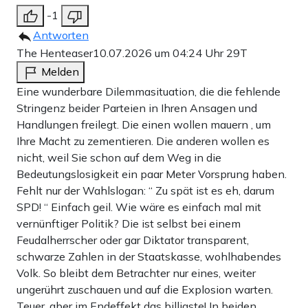
-1
Antworten
The Henteaser
10.07.2026 um 04:24 Uhr
29T
Melden
Eine wunderbare Dilemmasituation, die die fehlende
Stringenz beider Parteien in Ihren Ansagen und
Handlungen freilegt. Die einen wollen mauern , um
Ihre Macht zu zementieren. Die anderen wollen es
nicht, weil Sie schon auf dem Weg in die
Bedeutungslosigkeit ein paar Meter Vorsprung haben.
Fehlt nur der Wahlslogan: “ Zu spät ist es eh, darum
SPD! “ Einfach geil. Wie wäre es einfach mal mit
vernünftiger Politik? Die ist selbst bei einem
Feudalherrscher oder gar Diktator transparent,
schwarze Zahlen in der Staatskasse, wohlhabendes
Volk. So bleibt dem Betrachter nur eines, weiter
ungerührt zuschauen und auf die Explosion warten.
Teuer, aber im Endeffekt das billigste! In beiden