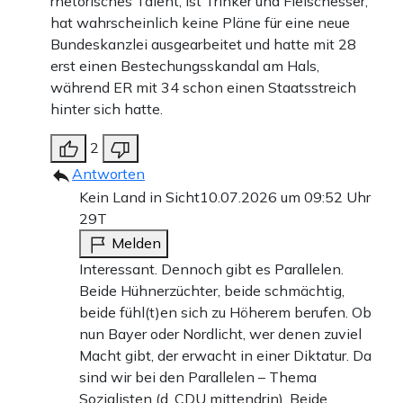
rhetorisches Talent, ist Trinker und Fleischesser,
hat wahrscheinlich keine Pläne für eine neue
Bundeskanzlei ausgearbeitet und hatte mit 28
erst einen Bestechungsskandal am Hals,
während ER mit 34 schon einen Staatsstreich
hinter sich hatte.
2
Antworten
Kein Land in Sicht
10.07.2026 um 09:52 Uhr
29T
Melden
Interessant. Dennoch gibt es Parallelen.
Beide Hühnerzüchter, beide schmächtig,
beide fühl(t)en sich zu Höherem berufen. Ob
nun Bayer oder Nordlicht, wer denen zuviel
Macht gibt, der erwacht in einer Diktatur. Da
sind wir bei den Parallelen – Thema
Sozialisten (d. CDU mittendrin). Beide