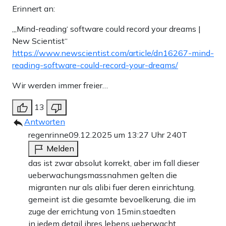
Erinnert an:
„‚Mind-reading‘ software could record your dreams |
New Scientist“
https://www.newscientist.com/article/dn16267-mind-
reading-software-could-record-your-dreams/
Wir werden immer freier…
13
Antworten
regenrinne
09.12.2025 um 13:27 Uhr
240T
Melden
das ist zwar absolut korrekt, aber im fall dieser
ueberwachungsmassnahmen gelten die
migranten nur als alibi fuer deren einrichtung.
gemeint ist die gesamte bevoelkerung, die im
zuge der errichtung von 15min.staedten
in jedem detail ihres lebens ueberwacht