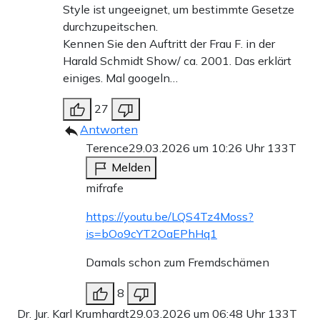
Style ist ungeeignet, um bestimmte Gesetze
durchzupeitschen.
Kennen Sie den Auftritt der Frau F. in der
Harald Schmidt Show/ ca. 2001. Das erklärt
einiges. Mal googeln…
27
Antworten
Terence
29.03.2026 um 10:26 Uhr
133T
Melden
mifrafe
https://youtu.be/LQS4Tz4Moss?
is=bOo9cYT2OaEPhHq1
Damals schon zum Fremdschämen
8
Dr. Jur. Karl Krumhardt
29.03.2026 um 06:48 Uhr
133T