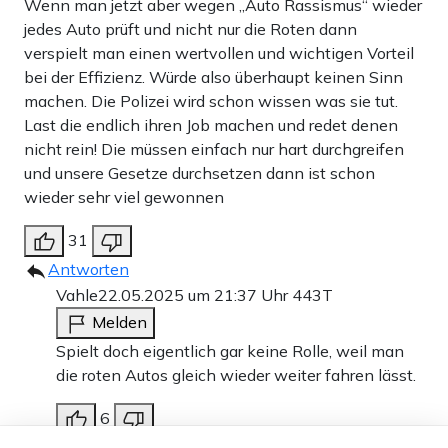
Wenn man jetzt aber wegen „Auto Rassismus“ wieder
jedes Auto prüft und nicht nur die Roten dann
verspielt man einen wertvollen und wichtigen Vorteil
bei der Effizienz. Würde also überhaupt keinen Sinn
machen. Die Polizei wird schon wissen was sie tut.
Last die endlich ihren Job machen und redet denen
nicht rein! Die müssen einfach nur hart durchgreifen
und unsere Gesetze durchsetzen dann ist schon
wieder sehr viel gewonnen
31
Antworten
Vahle
22.05.2025 um 21:37 Uhr
443T
Melden
Spielt doch eigentlich gar keine Rolle, weil man
die roten Autos gleich wieder weiter fahren lässt.
6
Dieser Artikel ist kostenlos für alle –
Antworten