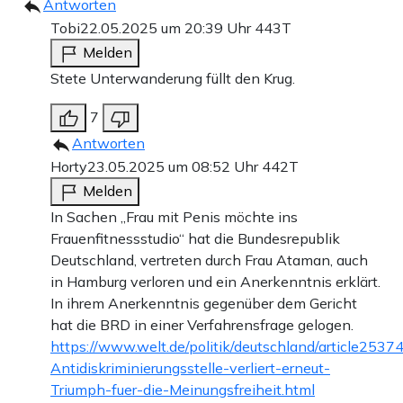
Antworten
Tobi
22.05.2025 um 20:39 Uhr
443T
Melden
Stete Unterwanderung füllt den Krug.
7
Antworten
Horty
23.05.2025 um 08:52 Uhr
442T
Melden
In Sachen „Frau mit Penis möchte ins
Frauenfitnessstudio“ hat die Bundesrepublik
Deutschland, vertreten durch Frau Ataman, auch
in Hamburg verloren und ein Anerkenntnis erklärt.
In ihrem Anerkenntnis gegenüber dem Gericht
hat die BRD in einer Verfahrensfrage gelogen.
https://www.welt.de/politik/deutschland/article25
Antidiskriminierungsstelle-verliert-erneut-
Triumph-fuer-die-Meinungsfreiheit.html