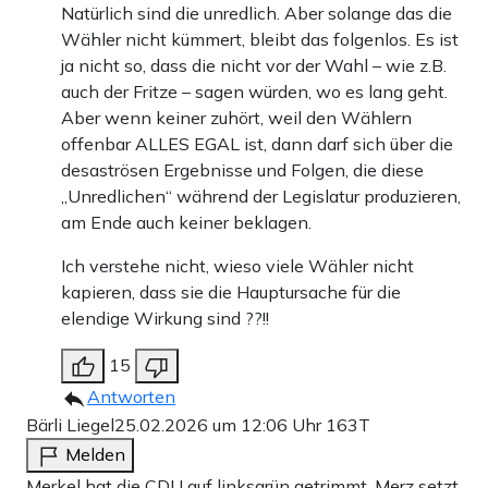
Natürlich sind die unredlich. Aber solange das die
Wähler nicht kümmert, bleibt das folgenlos. Es ist
ja nicht so, dass die nicht vor der Wahl – wie z.B.
auch der Fritze – sagen würden, wo es lang geht.
Aber wenn keiner zuhört, weil den Wählern
offenbar ALLES EGAL ist, dann darf sich über die
desaströsen Ergebnisse und Folgen, die diese
„Unredlichen“ während der Legislatur produzieren,
am Ende auch keiner beklagen.
Ich verstehe nicht, wieso viele Wähler nicht
kapieren, dass sie die Hauptursache für die
elendige Wirkung sind ??!!
15
Antworten
Bärli Liegel
25.02.2026 um 12:06 Uhr
163T
Melden
Merkel hat die CDU auf linksgrün getrimmt. Merz setzt