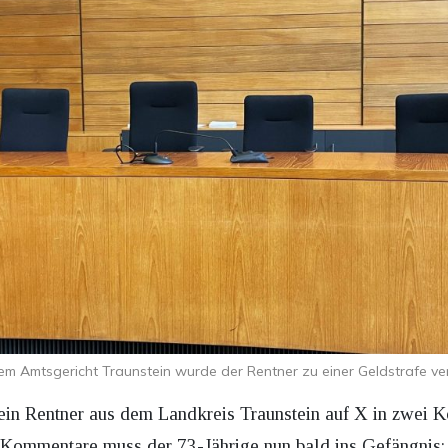
em Amtsgericht Traunstein wurde der Rentner zu einer Geldstrafe veru
ein Rentner aus dem Landkreis Traunstein auf X in zwei
r Kommentare muss der 73-Jährige nun bald ins Gefängnis: 