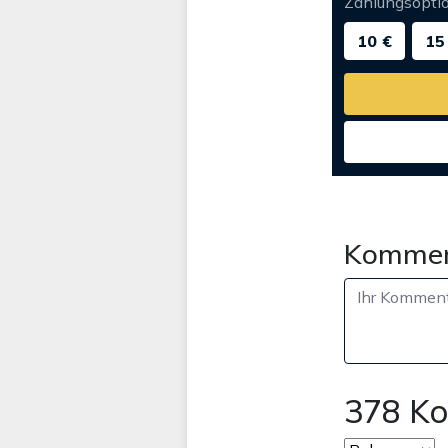
Zahlungsopti
10 €
15
Kommen
378 K