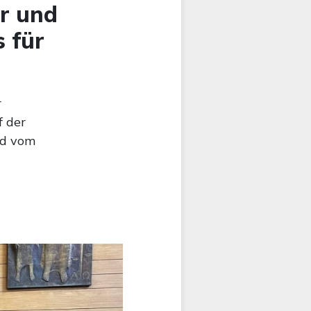
r und
s für
r
f der
nd vom