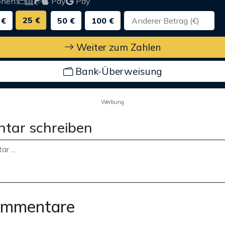
onen:
Pay
Pay
25 €
 €
50 €
100 €
Weiter zum Zahlen
Bank-Überweisung
Werbung
tar schreiben
ommentare