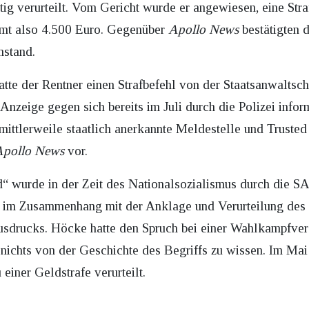
ftig verurteilt. Vom Gericht wurde er angewiesen, eine St
amt also 4.500 Euro. Gegenüber
Apollo News
bestätigten 
mstand.
te der Rentner einen Strafbefehl von der Staatsanwaltscha
 Anzeige gegen sich bereits im Juli durch die Polizei infor
 mittlerweile staatlich anerkannte Meldestelle und Truste
Apollo News
vor.
d“ wurde in der Zeit des Nationalsozialismus durch die S
 im Zusammenhang mit der Anklage und Verurteilung des
drucks. Höcke hatte den Spruch bei einer Wahlkampfvera
 nichts von der Geschichte des Begriffs zu wissen. Im M
einer Geldstrafe verurteilt.