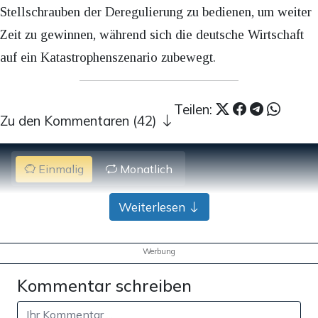
Stellschrauben der Deregulierung zu bedienen, um weiter
Zeit zu gewinnen, während sich die deutsche Wirtschaft
auf ein Katastrophenszenario zubewegt.
Teilen:
Zu den Kommentaren (42)
Einmalig
Monatlich
Apollo News unterstützen
Weiterlesen
Zahlungsoptionen:
Pay
Pay
Werbung
25 €
10 €
15 €
50 €
100 €
Kommentar schreiben