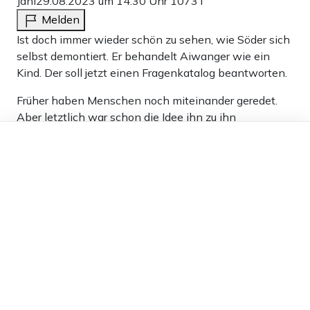
Jani
29.08.2023 um 14:30 Uhr
1073T
Melden
Ist doch immer wieder schön zu sehen, wie Söder sich
selbst demontiert. Er behandelt Aiwanger wie ein
Kind. Der soll jetzt einen Fragenkatalog beantworten.
Früher haben Menschen noch miteinander geredet.
Aber letztlich war schon die Idee ihn zu ihn
vorzuladen ein Fehler. Er zieht sich den Schuh an, der
Dieser Artikel ist kostenlos für alle –
dank
Freunden von Apollo News »
nicht seiner ist. Tja, auch in Bayern werden nur noch
Leute Politiker, die sich ständig mit allen gut stellen
wollen, um Wählerstimmen nicht zu verlieren.
Gibts eigentlich auch noch irgendwo jemand, der
etwas aus persönlicher Überzeugung tut?
0
Antworten
Konfuzius
29.08.2023 um 16:47 Uhr
1073T
Melden