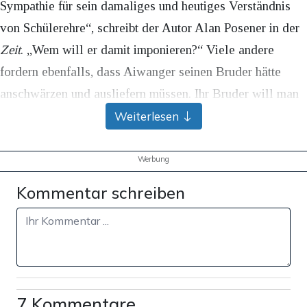
Sympathie für sein damaliges und heutiges Verständnis
von Schülerehre“, schreibt der Autor Alan Posener in der
Zeit
. „Wem will er damit imponieren?“ Viele andere
fordern ebenfalls, dass Aiwanger seinen Bruder hätte
anschwärzen und ausliefern müssen. Ihr Bruder will man
nicht sein. Ungefähr solange es Recht gibt, gibt es auch
Weiterlesen
den Grundsatz: Niemand muss seine Eltern, seinen
Ehepartner, seine Geschwister belasten. Das ist quasi
Werbung
moralisches Einmaleins, Grundverständnis eines jeden
Kommentar schreiben
Menschen, dessen moralischer Kompass noch nicht
vollends verrutscht ist. Dass Aiwanger diesen Grundsatz
damals wie heute hochhält, macht ihn für viele nur noch
sympathischer.
7 Kommentare