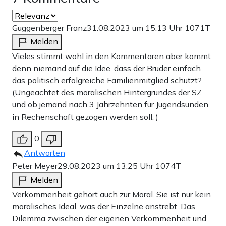
Teilen:
Zu den Kommentaren (7)
Guggenberger Franz
31.08.2023 um 15:13 Uhr
1071T
Melden
Einmalig
Monatlich
Vieles stimmt wohl in den Kommentaren aber kommt
denn niemand auf die Idee, dass der Bruder einfach
Apollo News unterstützen
das politisch erfolgreiche Familienmitglied schützt?
(Ungeachtet des moralischen Hintergrundes der SZ
Zahlungsoptionen:
Pay
Pay
und ob jemand nach 3 Jahrzehnten für Jugendsünden
25 €
10 €
15 €
50 €
100 €
in Rechenschaft gezogen werden soll. )
0
Antworten
Weiter zum Zahlen
Peter Meyer
29.08.2023 um 13:25 Uhr
1074T
Melden
Bank-Überweisung
Verkommenheit gehört auch zur Moral. Sie ist nur kein
moralisches Ideal, was der Einzelne anstrebt. Das
Dilemma zwischen der eigenen Verkommenheit und