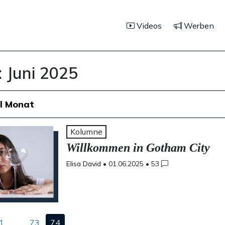
Videos
Werben
:
Juni 2025
l Monat
Kolumne
Willkommen in Gotham City
Elisa David
•
01.06.2025
•
53
nummerierung
1
…
73
74