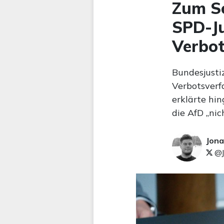
Zum Sc
SPD-Ju
Verbot
Bundesjustiz
Verbotsverf
erklärte hin
die AfD „nic
Jona
@J