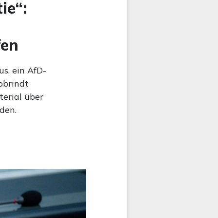
ie“:
fen
us, ein AfD-
obrindt
terial über
den.