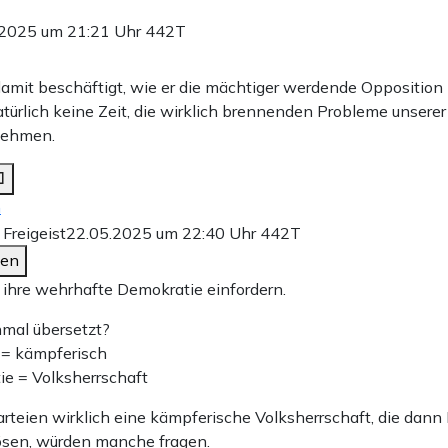
.2025 um 21:21 Uhr
442T
damit beschäftigt, wie er die mächtiger werdende Oppositio
türlich keine Zeit, die wirklich brennenden Probleme unserer
 nehmen.
n
 Freigeist
22.05.2025 um 22:40 Uhr
442T
den
e ihre wehrhafte Demokratie einfordern.
mal übersetzt?
 = kämpferisch
e = Volksherrschaft
rteien wirklich eine kämpferische Volksherrschaft, die dann
ösen, würden manche fragen.