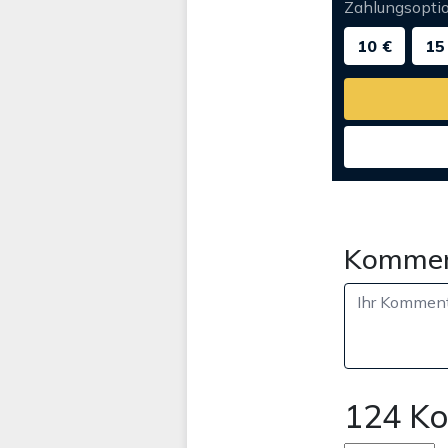
Zahlungsopti
10 €
15
Kommen
124 K