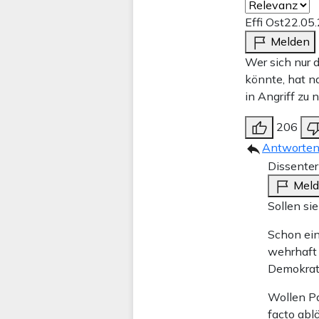
Effi Ost
22.05
Melden
Wer sich nur 
könnte, hat na
in Angriff zu
206
Antworte
Dissenter
Mel
Sollen si
Schon ein
wehrhaft
Demokrati
Wollen Pa
facto abl