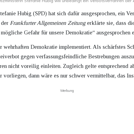
izministerin Stefanie Hubig will unbedingt ein Verbotsverfahren der
Stefanie Hubig (SPD) hat sich dafür ausgesprochen, ein V
r der
Frankfurter Allgemeinen Zeitung
erklärte sie, dass di
ls mögliche Gefahr für unsere Demokratie“ ausgesprochen
 wehrhaften Demokratie implementiert. Als schärfstes Sch
rteiverbot gegen verfassungsfeindliche Bestrebungen aus
ren nicht voreilig einleiten. Zugleich gelte entsprechend 
 vorliegen, dann wäre es nur schwer vermittelbar, das Inst
Werbung