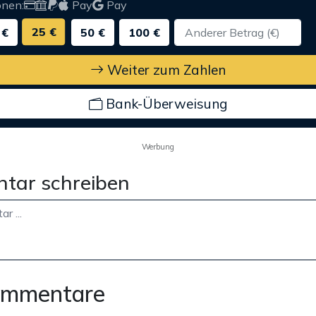
onen:
Pay
Pay
25 €
 €
50 €
100 €
Weiter zum Zahlen
Bank-Überweisung
Werbung
tar schreiben
ommentare