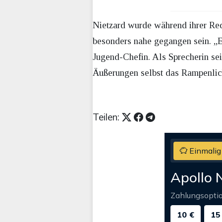
Nietzard wurde während ihrer Rede
besonders nahe gegangen sein. „E
Jugend-Chefin. Als Sprecherin se
Äußerungen selbst das Rampenlicht
Teilen:
Einmalig
Apollo 
Zahlungsopti
10 €
15