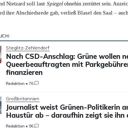
nd Nietzard soll laut
Spiegel
ohnehin zerrüttet sein. Anze
d ihre Abschiedsrede gab, verließ Blasel den Saal – auc
UCH:
Steglitz-Zehlendorf
Nach CSD-Anschlag: Grüne wollen n
Queerbeauftragten mit Parkgebühre
finanzieren
Redaktion
•
76
Großbritannien
Journalist weist Grünen-Politikerin a
Haustür ab – daraufhin zeigt sie ihn
Redaktion
•
96