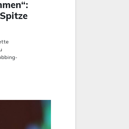
mmen“:
 Spitze
ette
u
obbing-