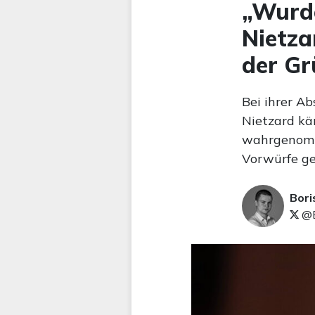
„Wurd
Nietza
der Gr
Bei ihrer Ab
Nietzard käm
wahrgenomme
Vorwürfe ge
Bori
@B