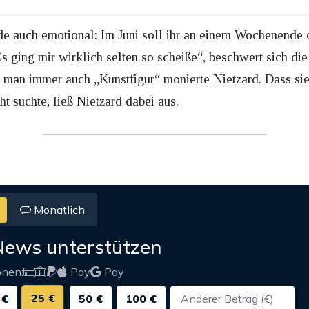
 auch emotional: Im Juni soll ihr an einem Wochenende di
s ging mir wirklich selten so scheiße“, beschwert sich d
i man immer auch „Kunstfigur“ monierte Nietzard. Dass s
 suchte, ließ Nietzard dabei aus.
Monatlich
News unterstützen
onen:
Pay
Pay
25 €
 €
50 €
100 €