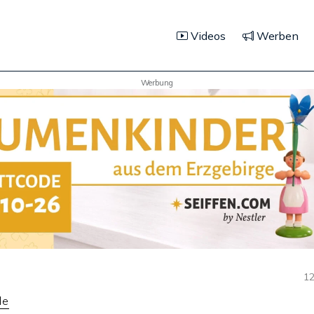
Videos
Werben
Werbung
12
de