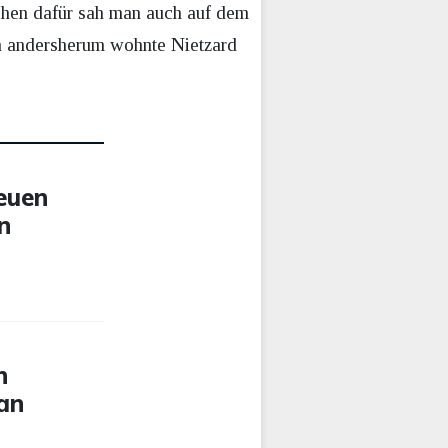
ichen dafür sah man auch auf dem
h andersherum wohnte Nietzard
euen
n
n
 an