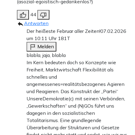
(asozial-egoistisch-gedankenlos?)
44
Antworten
Der heißeste Februar aller Zeiten!
07.02.2026
um 10:11 Uhr
181T
Melden
blabla, jaja, blabla
Im Kern bedeuten doch so Konzepte wie
Freiheit, Marktwirtschaft Flexibilität als
schnelles und
angemessenes=realitätsbezogenes Agieren
und Reagieren. Das Konstrukt der „Partei“
UnsereDemokratie(c) mit seinen Verbänden,
„Gewerkschaften“ und (N)GOs führt uns
dagegen in den sozialistischen
Totalitarismus. Eine grundlegende
Überarbeitung der Strukturen und Gesetze
findet nicht mehr statt und endet, wie wir aus