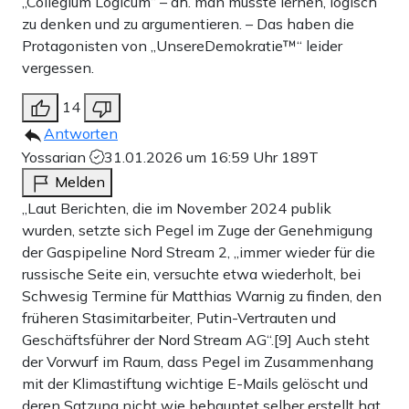
„Collegium Logicum“ – dh. man musste lernen, logisch
zu denken und zu argumentieren. – Das haben die
Protagonisten von „UnsereDemokratie™“ leider
vergessen.
14
Antworten
Yossarian
31.01.2026 um 16:59 Uhr
189T
Melden
„Laut Berichten, die im November 2024 publik
wurden, setzte sich Pegel im Zuge der Genehmigung
der Gaspipeline Nord Stream 2, „immer wieder für die
russische Seite ein, versuchte etwa wiederholt, bei
Schwesig Termine für Matthias Warnig zu finden, den
früheren Stasimitarbeiter, Putin-Vertrauten und
Geschäftsführer der Nord Stream AG“.[9] Auch steht
der Vorwurf im Raum, dass Pegel im Zusammenhang
mit der Klimastiftung wichtige E-Mails gelöscht und
deren Satzung nicht wie behauptet selber erstellt hat,