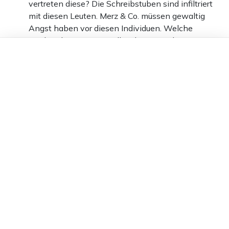
vertreten diese? Die Schreibstuben sind infiltriert
mit diesen Leuten. Merz & Co. müssen gewaltig
Angst haben vor diesen Individuen. Welche
Leichen hat Merz im Keller, dass er und seine
Dieser Artikel ist kostenlos für alle –
linken Horden Angst haben müssen?
dank
Freunden von Apollo News »
0
Antworten
Ruth Mayer
22.03.2025 um 08:54 Uhr
506T
Melden
Ich bin gespannt ob sie sich jetzt noch traut
1
Antworten
Falk
22.03.2025 um 07:14 Uhr
506T
Melden
Hat Frau Klöckner nicht auch über ein illegales Portal
mit Wüst und Habeck Bürger abgemahnt und Kasse