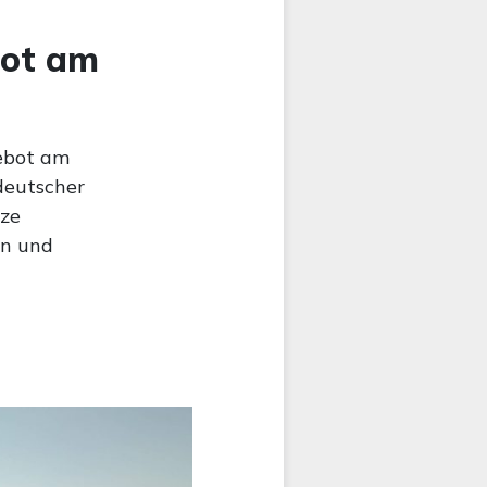
bot am
gebot am
deutscher
tze
in und