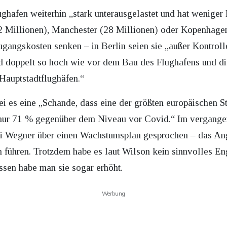
ughafen weiterhin „stark unterausgelastet und hat weniger 
32 Millionen), Manchester (28 Millionen) oder Kopenhage
gangskosten senken – in Berlin seien sie „außer Kontroll
d doppelt so hoch wie vor dem Bau des Flughafens und di
Hauptstadtflughäfen.“
 es eine „Schande, dass eine der größten europäischen St
 nur 71 % gegenüber dem Niveau vor Covid.“ Im vergangen
ai Wegner über einen Wachstumsplan gesprochen – das Ang
n führen. Trotzdem habe es laut Wilson kein sinnvolles E
ssen habe man sie sogar erhöht.
Werbung