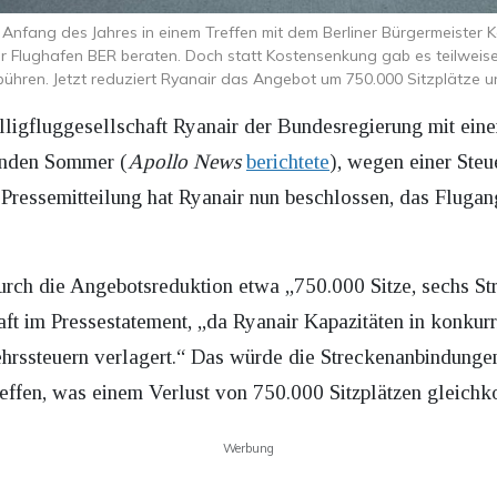
s Anfang des Jahres in einem Treffen mit dem Berliner Bürgermeister 
 Flughafen BER beraten. Doch statt Kostensenkung gab es teilweis
ühren. Jetzt reduziert Ryanair das Angebot um 750.000 Sitzplätze u
illigfluggesellschaft Ryanair der Bundesregierung mit eine
nden Sommer (
Apollo News
berichtete
), wegen einer Ste
r Pressemitteilung hat Ryanair nun beschlossen, das Fluga
urch die Angebotsreduktion etwa „750.000 Sitze, sechs Str
aft im Pressestatement, „da Ryanair Kapazitäten in konkur
ehrssteuern verlagert.“ Das würde die Streckenanbindunge
effen, was einem Verlust von 750.000 Sitzplätzen gleich
Werbung