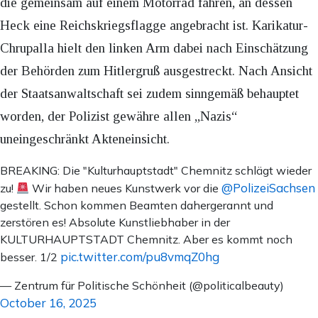
die gemeinsam auf einem Motorrad fahren, an dessen
Heck eine Reichskriegsflagge angebracht ist. Karikatur-
Chrupalla hielt den linken Arm dabei nach Einschätzung
der Behörden zum Hitlergruß ausgestreckt. Nach Ansicht
der Staatsanwaltschaft sei zudem sinngemäß behauptet
worden, der Polizist gewähre allen „Nazis“
uneingeschränkt Akteneinsicht.
BREAKING: Die "Kulturhauptstadt" Chemnitz schlägt wieder
@PolizeiSachsen
zu!
Wir haben neues Kunstwerk vor die
gestellt. Schon kommen Beamten dahergerannt und
zerstören es! Absolute Kunstliebhaber in der
KULTURHAUPTSTADT Chemnitz. Aber es kommt noch
pic.twitter.com/pu8vmqZ0hg
besser. 1/2
— Zentrum für Politische Schönheit (@politicalbeauty)
October 16, 2025