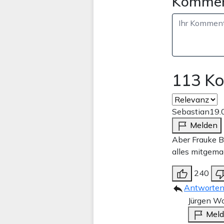
Kommen
113 K
Sebastian
19.
Melden
Aber Frauke B
alles mitgemac
240
Antworte
Jürgen Wo
Mel