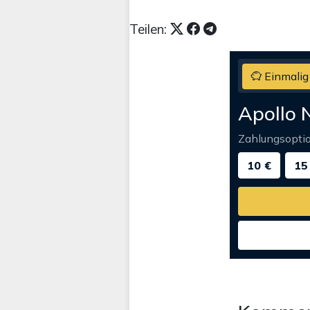
Teilen:
Einmalig
Apollo 
Zahlungsopti
10 €
15