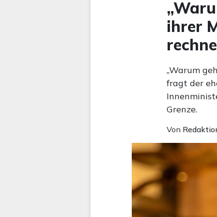
„Warum
ihrer 
rechne
„Warum geht
fragt der e
Innenminist
Grenze.
Von
Redaktio