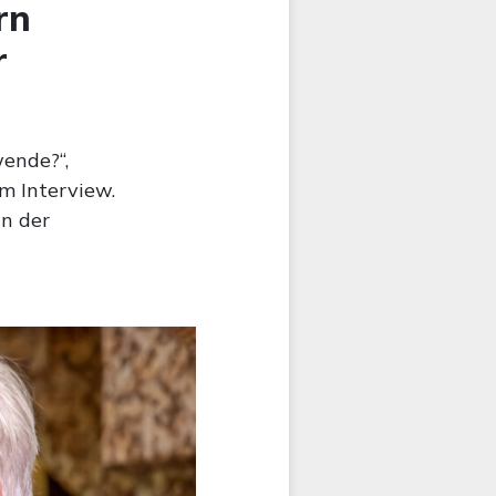
rn
r
ende?“,
m Interview.
n der