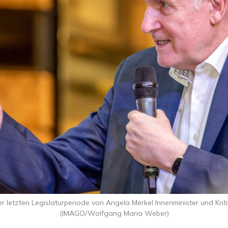
r letzten Legislaturperiode von Angela Merkel Innenminister und Krit
(IMAGO/Wolfgang Maria Weber)