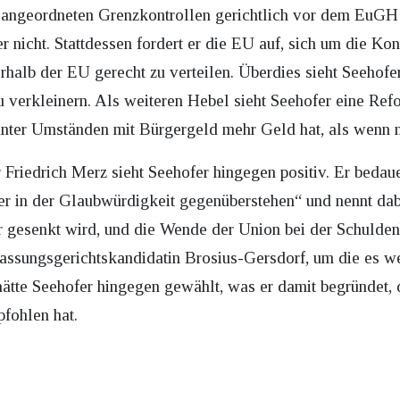
angeordneten Grenzkontrollen gerichtlich vor dem EuGH g
 nicht. Stattdessen fordert er die EU auf, sich um die Ko
rhalb der EU gerecht zu verteilen. Überdies sieht Seeho
zu verkleinern. Als weiteren Hebel sieht Seehofer eine R
unter Umständen mit Bürgergeld mehr Geld hat, als wenn m
Friedrich Merz sieht Seehofer hingegen positiv. Er bedaue
tzer in der Glaubwürdigkeit gegenüberstehen“ und nennt 
r gesenkt wird, und die Wende der Union bei der Schuldenb
rfassungsgerichtskandidatin Brosius-Gersdorf, um die es w
t, hätte Seehofer hingegen gewählt, was er damit begründe
fohlen hat.