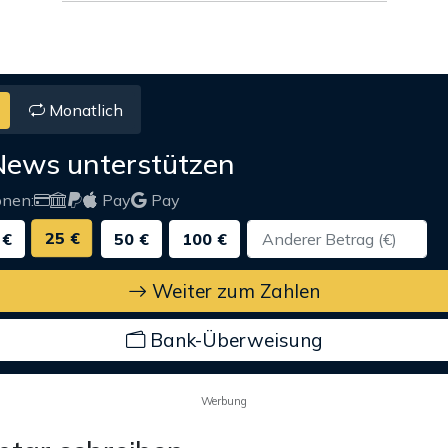
Monatlich
News unterstützen
onen:
Pay
Pay
25 €
 €
50 €
100 €
Weiter zum Zahlen
Bank-Überweisung
Werbung