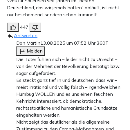
Was für Sauereien seit Jahren im „besten
Deutschland, das wir jemals hatten“ abläuft, ist nicht
nur beschämend, sondern schon kriminell!
447
Antworten
Don Martin
13.08.2025 um 07:52 Uhr
360T
Melden
Die Täter fühlen sich – leider nicht zu Unrecht –
von der Mehrheit der Bevölkerung bestätigt bzw.
sogar aufgefordert.
Es steckt ganz tief in und deutschen, dass wir –
meist irrational und völlig falsch – irgendwelchen
Humbug WOLLEN und es uns einen feuchten
Kehrricht interessiert, ob demokratische,
rechtsstaatliche und humanistische Grundsätze
eingehalten werden.
Nicht zeigt das deutlicher als die allgemeine
Zustimmung zu den Corona-Maßnahmen, und