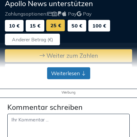
Apollo News unterstützen
Zahlungsoptionen:
Pay
Pay
25 €
10 €
15 €
50 €
100 €
Weiter zum Zahlen
Bank-Überweisung
Weiterlesen
Werbung
Kommentar schreiben