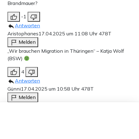
Brandmauer?
-1
Antworten
Aristophanes
17.04.2025 um 11:08 Uhr
478T
Melden
„Wir brauchen Migration in Thüringen“ – Katja Wolf
(BSW)
4
Antworten
Günni
17.04.2025 um 10:58 Uhr
478T
Melden
Wieso muss ich bei der Aufführung dieser
Dieser Artikel ist kostenlos für alle –
mutmaßlichen thüringischen
dank
Freunden von Apollo News »
Barndmauerdeppenshow immer wieder an die
orwellsche „Farm der Tiere“ denken?
Dass kann doch sicherlich nicht an den darin