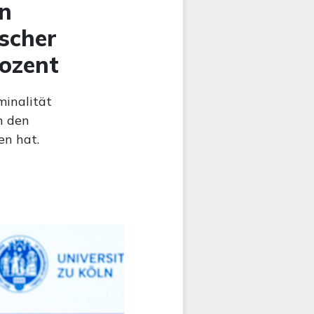
en
ischer
rozent
minalität
n den
en hat.