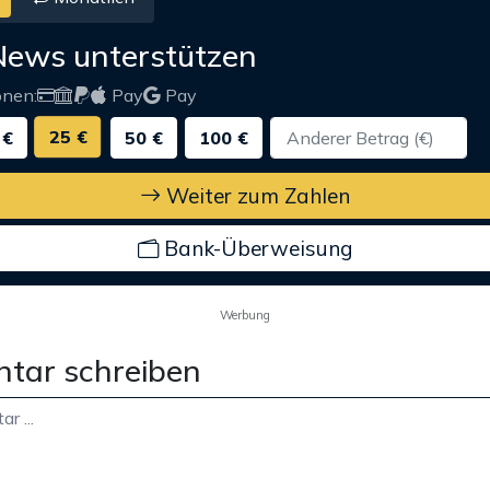
News unterstützen
onen:
Pay
Pay
25 €
 €
50 €
100 €
Weiter zum Zahlen
Bank-Überweisung
Werbung
tar schreiben