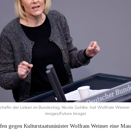
chefin der Linken im Bundestag, Nicole Gohlke, hat Wolfram Weimer sc
images/Future Image)
n gegen Kulturstaatsminister Wolfram Weimer eine Maue