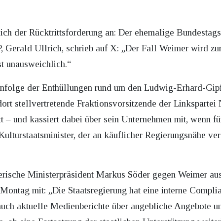
ich der Rücktrittsforderung an: Der ehemalige Bundestag
 Gerald Ullrich, schrieb auf X: „Der Fall Weimer wird zu
st unausweichlich.“
nfolge der Enthüllungen rund um den Ludwig-Erhard-Gipfe
rt stellvertretende Fraktionsvorsitzende der Linkspartei 
t – und kassiert dabei über sein Unternehmen mit, wenn f
Kulturstaatsminister, der an käuflicher Regierungsnähe verdi
yerische Ministerpräsident Markus Söder gegen Weimer ausg
 Montag mit: „Die Staatsregierung hat eine interne Comp
auch aktuelle Medienberichte über angebliche Angebote un