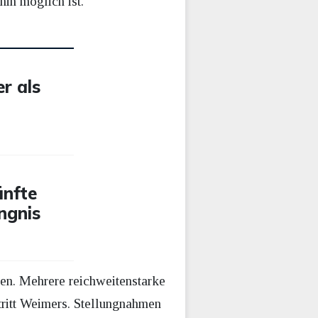
hin möglich ist.“
r als
ünfte
ngnis
men. Mehrere reichweitenstarke
ktritt Weimers. Stellungnahmen