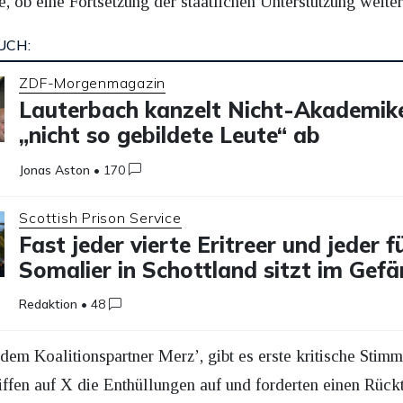
, ob eine Fortsetzung der staatlichen Unterstützung weiter
UCH:
ZDF-Morgenmagazin
Lauterbach kanzelt Nicht-Akademike
„nicht so gebildete Leute“ ab
Jonas Aston
•
170
Scottish Prison Service
Fast jeder vierte Eritreer und jeder f
Somalier in Schottland sitzt im Gefä
Redaktion
•
48
dem Koalitionspartner Merz’, gibt es erste kritische Stim
griffen auf X die Enthüllungen auf und forderten einen Rüc