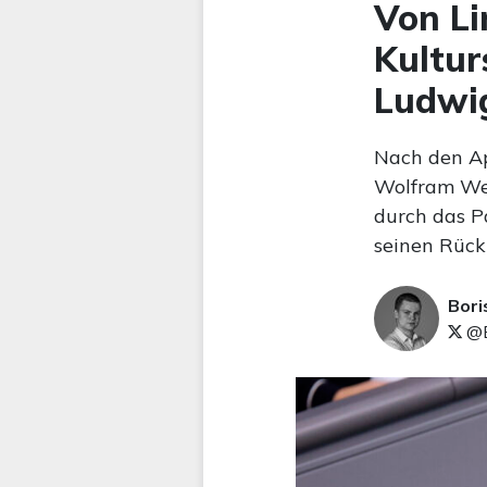
Von Li
Kultur
Ludwig
Nach den Ap
Wolfram Wei
durch das Pa
seinen Rückt
Bori
@B