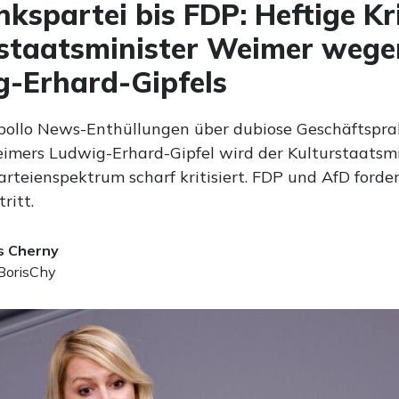
nkspartei bis FDP: Heftige Kr
staatsminister Weimer wege
-Erhard-Gipfels
ollo News-Enthüllungen über dubiose Geschäftspra
mers Ludwig-Erhard-Gipfel wird der Kulturstaatsmi
rteienspektrum scharf kritisiert. FDP und AfD forder
ritt.
s Cherny
orisChy