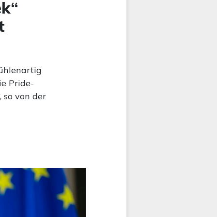
ek“
t
ühlenartig
ie Pride-
, so von der