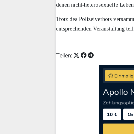
denen nicht‑heterosexuelle Leben
Trotz des Polizeiverbots versamm
entsprechenden Veranstaltung teil
Teilen:
Einmalig
Apollo 
Zahlungsopti
10 €
15