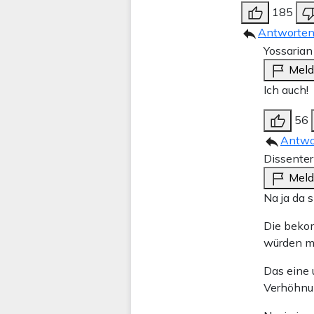
185
Antworte
Yossaria
Mel
Ich auch!
56
Antwo
Dissenter 
Mel
Na ja da 
Die bekom
würden m
Das eine 
Verhöhnu