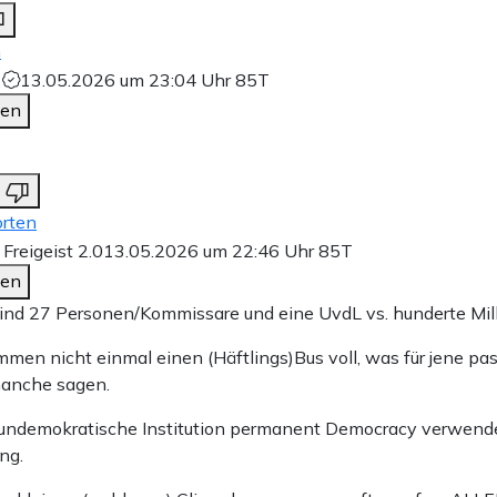
n
n
13.05.2026 um 23:04 Uhr
85T
den
rten
Freigeist 2.0
13.05.2026 um 22:46 Uhr
85T
den
sind 27 Personen/Kommissare und eine UvdL vs. hunderte Mill
men nicht einmal einen (Häftlings)Bus voll, was für jene p
anche sagen.
undemokratische Institution permanent Democracy verwendet
ng.