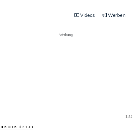
Videos
Werben
Werbung
13.
onspräsidentin