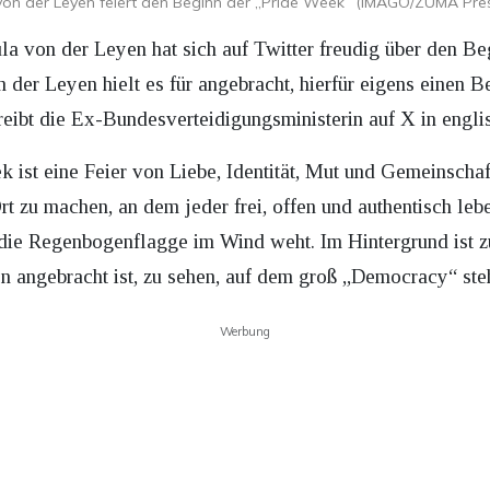
von der Leyen feiert den Beginn der „Pride Week“ (IMAGO/ZUMA Pre
 von der Leyen hat sich auf Twitter freudig über den Be
der Leyen hielt es für angebracht, hierfür eigens einen Be
bt die Ex-Bundesverteidigungsministerin auf X in engli
ek ist eine Feier von Liebe, Identität, Mut und Gemeinscha
rt zu machen, an dem jeder frei, offen und authentisch leb
 die Regenbogenflagge im Wind weht. Im Hintergrund ist z
ngebracht ist, zu sehen, auf dem groß „Democracy“ steh
Werbung