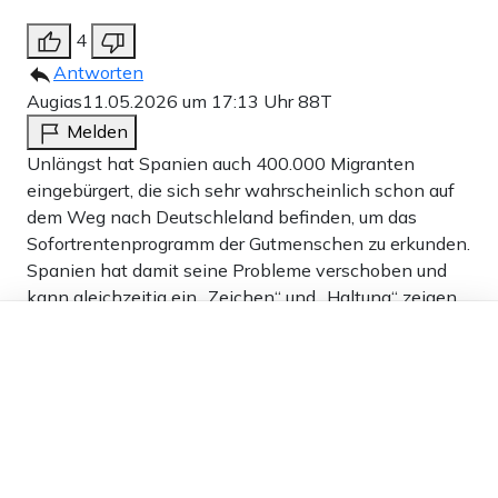
4
Antworten
Augias
11.05.2026 um 17:13 Uhr
88T
Melden
Unlängst hat Spanien auch 400.000 Migranten
eingebürgert, die sich sehr wahrscheinlich schon auf
dem Weg nach Deutschleland befinden, um das
Sofortrentenprogramm der Gutmenschen zu erkunden.
Spanien hat damit seine Probleme verschoben und
kann gleichzeitig ein „Zeichen“ und „Haltung“ zeigen.
Dieser Artikel ist kostenlos für alle –
dank
Freunden von Apollo News »
38
Antworten
Sam1
11.05.2026 um 19:55 Uhr
88T
Melden
es sind 500.000 !