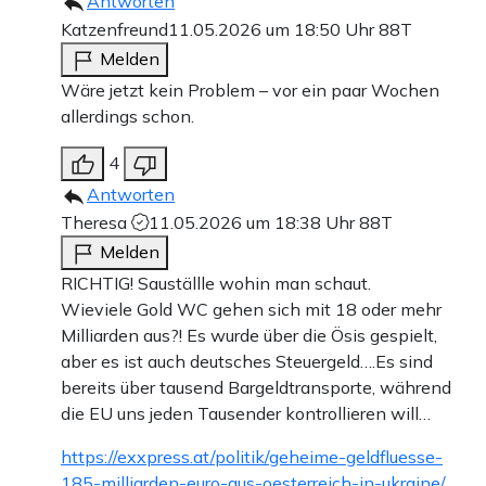
Antworten
Katzenfreund
11.05.2026 um 18:50 Uhr
88T
Melden
Wäre jetzt kein Problem – vor ein paar Wochen
allerdings schon.
4
Antworten
Theresa
11.05.2026 um 18:38 Uhr
88T
Melden
RICHTIG! Sauställle wohin man schaut.
Wieviele Gold WC gehen sich mit 18 oder mehr
Milliarden aus?! Es wurde über die Ösis gespielt,
aber es ist auch deutsches Steuergeld….Es sind
bereits über tausend Bargeldtransporte, während
die EU uns jeden Tausender kontrollieren will…
https://exxpress.at/politik/geheime-geldfluesse-
185-milliarden-euro-aus-oesterreich-in-ukraine/