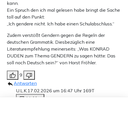
kann.
Ein Spruch den ich mal gelesen habe bringt die Sache
toll auf den Punkt:
„Ich gendere nicht. Ich habe einen Schulabschluss.“
Zudem verstößt Gendern gegen die Regeln der
deutschen Grammatik. Diesbezüglich eine
Literaturempfehlung meinerseits: „Was KONRAD
DUDEN zum Thema GENDERN zu sagen hätte: Das
soll noch Deutsch sein?“ von Horst Fröhler.
9
Antworten
U.L.K.
17.02.2026 um 16:47 Uhr
169T
Melden
Dieser Artikel ist kostenlos für alle –
Schauen Sie sich doch an, wie heute gesprochen
dank
Freunden von Apollo News »
und geschrieben wird. Sieht man auch überall in
den Medien. Es geht schon los mit einfachsten
Regeln. Achten Sie mal drauf, wie oft dort, wo das