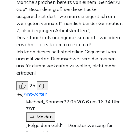
Manche sprächen bereits von einem „Gender AI
Gap“. Besonders groß sei diese Lücke
ausgerechnet dort, „wo man sie eigentlich am
wenigsten vermutet“, nämlich bei der Generation
Z, also bei jungen Arbeitskräften.“).
Das ist mehr als unangemessen und – wie oben
erwähnt – d i s k r i m i n i e r e n d!!
Ich kann dieses selbstgefällige Gequassel von
unqualifizierten Dummschwätzern die meinen,
uns für dumm verkaufen zu wollen, nicht mehr
ertragen!
25
Antworten
Michael_Springer
22.05.2026 um 16:34 Uhr
78T
Melden
„Folge dem Geld“ – Dienstanweisung für