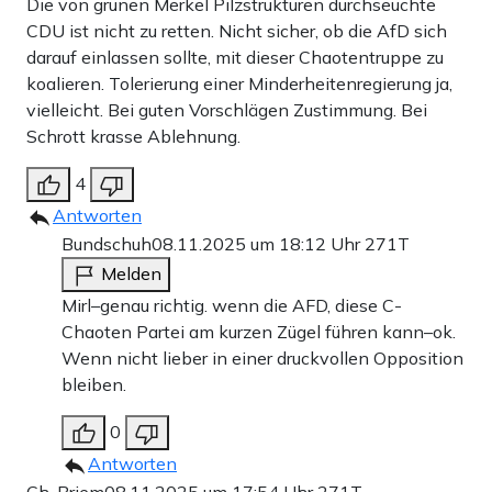
Die von grünen Merkel Pilzstrukturen durchseuchte
CDU ist nicht zu retten. Nicht sicher, ob die AfD sich
darauf einlassen sollte, mit dieser Chaotentruppe zu
koalieren. Tolerierung einer Minderheitenregierung ja,
vielleicht. Bei guten Vorschlägen Zustimmung. Bei
Schrott krasse Ablehnung.
4
Antworten
Bundschuh
08.11.2025 um 18:12 Uhr
271T
Melden
Mirl–genau richtig. wenn die AFD, diese C-
Chaoten Partei am kurzen Zügel führen kann–ok.
Wenn nicht lieber in einer druckvollen Opposition
bleiben.
0
Antworten
Ch. Briem
08.11.2025 um 17:54 Uhr
271T