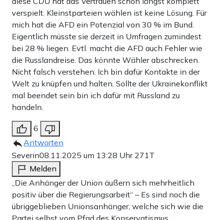
diese CDU hat das Vertrauen schon längst komplett
verspielt. Kleinstparteien wählen ist keine Lösung. Für
mich hat die AFD ein Potenzial von 30 % im Bund.
Eigentlich müsste sie derzeit in Umfragen zumindest
bei 28 % liegen. Evtl. macht die AFD auch Fehler wie
die Russlandreise. Das könnte Wähler abschrecken.
Nicht falsch verstehen. Ich bin dafür Kontakte in der
Welt zu knüpfen und halten. Sollte der Ukrainekonflikt
mal beendet sein bin ich dafür mit Russland zu
handeln.
6
Antworten
Severin
08.11.2025 um 13:28 Uhr
271T
Melden
„Die Anhänger der Union äußern sich mehrheitlich
positiv über die Regierungsarbeit“ – Es sind noch die
übriggeblieben Unionsanhänger, welche sich wie die
Partei selbst vom Pfad des Konservatismus