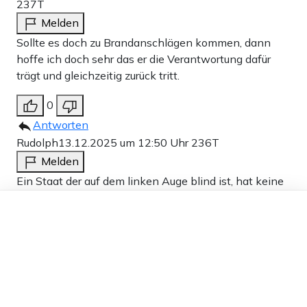
237T
Melden
Sollte es doch zu Brandanschlägen kommen, dann
hoffe ich doch sehr das er die Verantwortung dafür
trägt und gleichzeitig zurück tritt.
0
Antworten
Rudolph
13.12.2025 um 12:50 Uhr
236T
Melden
Ein Staat der auf dem linken Auge blind ist, hat keine
Zukunft.
Dieser Artikel ist kostenlos für alle –
dank
Freunden von Apollo News »
4
Antworten
Volker 311
13.12.2025 um 11:17 Uhr
237T
Melden
Wir müssen es den Bulgaren nachmachen!