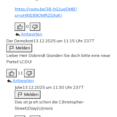
https://youtu.be/38-hG1ugDM8?
si=oHXtE89QMR2SXgKJ
0
Antworten
Der Demokrat
13.12.2025 um 11:15 Uhr
237T
Melden
Lieber Herr Dobrindt Gründen Sie doch bitte eine neue
Partei! LCDU!
11
Antworten
Julie
13.12.2025 um 11:30 Uhr
237T
Melden
Das ist ja eh schon die C(hristopher-
Street)D(ay)U(nion)