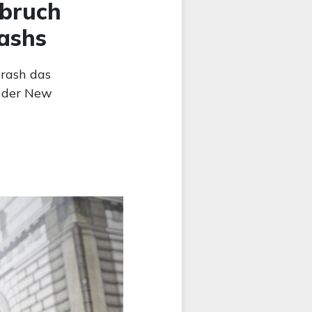
nbruch
ashs
crash das
g der New