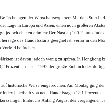
 Befürchtungen der Wirtschaftsexperten: Mit dem Start i
der Lage in Europa und Asien, einen noch größeren Abstu
age jedoch eher zu erholen: Der Nasdaq 100 Futures Index
Vorhersage des Handelsstarts geeignet ist, verlor in den 
 Vorfeld befürchtet.
 Märkten ist davon jedoch wenig zu spüren. In Hongkong 
2 Prozent ein – seit 1997 der größte Einbruch des dortig
t auf historische Weise eingebrochen: Am Montag ging de
er Index innerhalb von neun Handelstagen 18,1 Prozent se
 kurzzeitigen Einbruchs Anfang August des vergangenen Jah