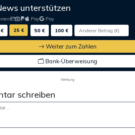
News unterstützen
onen:
Pay
Pay
25 €
 €
50 €
100 €
Weiter zum Zahlen
Bank-Überweisung
Werbung
tar schreiben