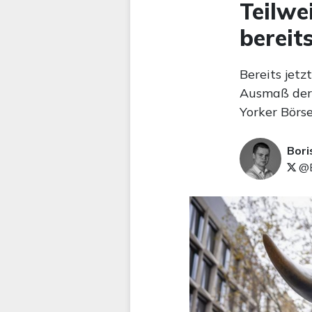
Teilwe
bereit
Bereits jet
Ausmaß der 
Yorker Börs
Bori
@B