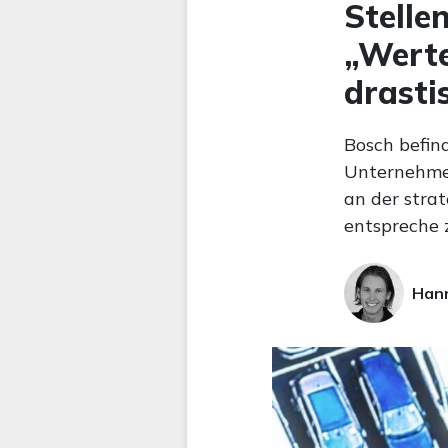
Stelle
„Werte
drasti
Bosch befind
Unternehmen
an der stra
entspreche 
Hann