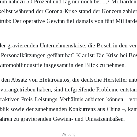
m nahezu 50 Prozent und lag nur noch bei 1,7 Milliarden
 selbst während der Corona-Krise stand der Konzern zahle
etrübt: Der operative Gewinn fiel damals von fünf Milliard
der gravierenden Unternehmenskrise, die Bosch in den ve
n Personalkürzungen geführt hat? Klar ist: Die Krise bei Bo
utomobilindustrie insgesamt in den Blick zu nehmen.
f den Absatz von Elektroautos, die deutsche Hersteller u
vorangetrieben haben, sind tiefgreifende Probleme entstan
traktiven Preis-Leistungs-Verhältnis anbieten können – vo
ublik sowie der zunehmenden Konkurrenz aus China –, ka
ahren zu gravierenden Gewinn- und Umsatzeinbußen.
Werbung