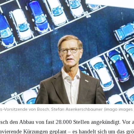
ts-Vorsitzende von Bosch, Stefan Asenkerschbaumer (imago images / 
sch den Abbau von fast 28.000 Stellen angekündigt. Vor 
ravierende Kürzungen geplant – es handelt sich um das gr