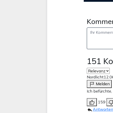
Kommen
151 K
Nordlicht
12.0
Melden
Ich befürchte,
159
Antworte