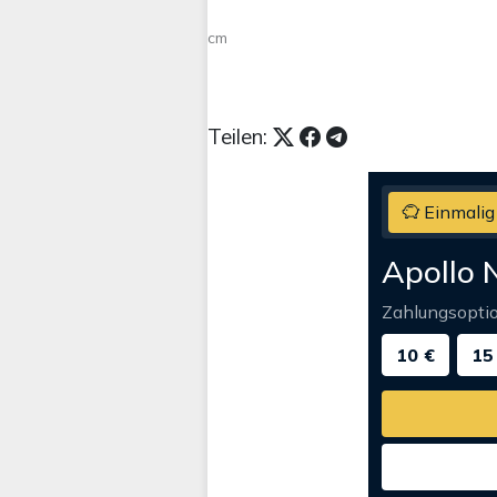
cm
Teilen:
Einmalig
Apollo 
Zahlungsopti
10 €
15