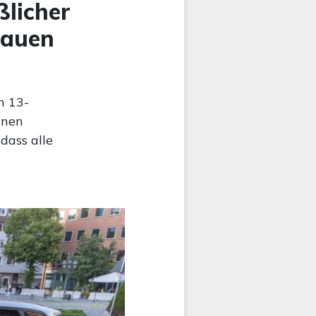
licher
rauen
n 13-
inen
dass alle