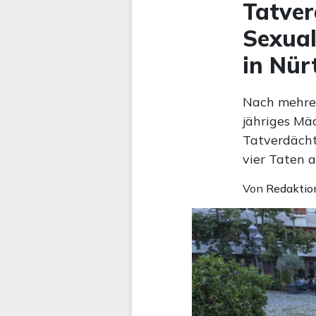
Tatver
Sexual
in Nü
Nach mehrer
jähriges Mä
Tatverdächt
vier Taten 
Von
Redaktio