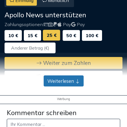
Einmalig
Monatlich
Apollo News unterstützen
Zahlungsoptionen:
Pay
Pay
25 €
10 €
15 €
50 €
100 €
Weiter zum Zahlen
Bank-Überweisung
Weiterlesen
Werbung
Kommentar schreiben