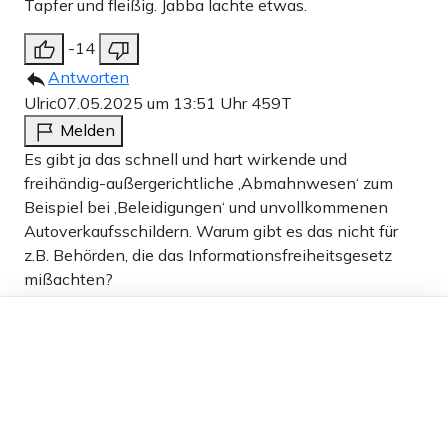
Tapfer und fleißig. Jabba lachte etwas.
-14
Antworten
Ulric
07.05.2025 um 13:51 Uhr
459T
Melden
Es gibt ja das schnell und hart wirkende und
freihändig-außergerichtliche ‚Abmahnwesen‘ zum
Beispiel bei ‚Beleidigungen‘ und unvollkommenen
Autoverkaufsschildern. Warum gibt es das nicht für
z.B. Behörden, die das Informationsfreiheitsgesetz
mißachten?
Dieser Artikel ist kostenlos für alle –
18
dank
Freunden von Apollo News »
Antworten
Maria
07.05.2025 um 15:12 Uhr
459T
Melden
Verstehe ich nicht, dass er dazu die Antwort der