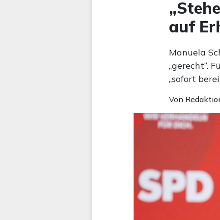
„Stehe
auf Er
Manuela Sch
„gerecht“. 
„sofort berei
Von
Redaktio