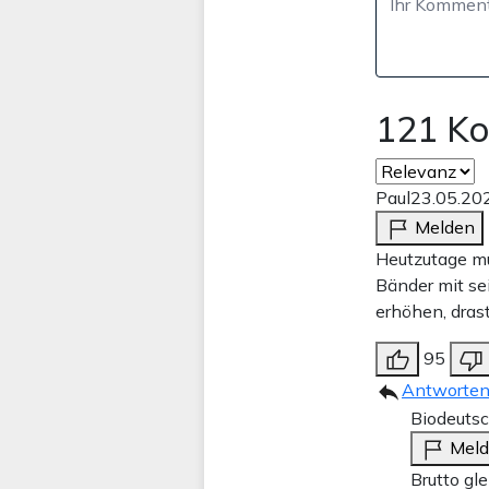
121 K
Paul
23.05.20
Melden
Heutzutage mu
Bänder mit se
erhöhen, dras
95
Antworte
Biodeutsc
Mel
Brutto gl