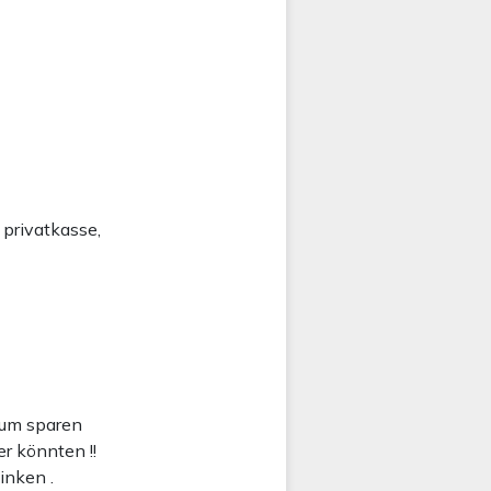
 privatkasse,
zum sparen
r könnten !!
Linken .