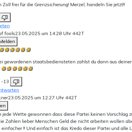
Zoll frei für die Grenzsicherung! Merzel, handeln Sie jetzt!!
rten
of fools
23.05.2025 um 14:28 Uhr
442T
Melden
rei gewordenen staatsbediensteten zahlst du dann aus deiner
?
-13
ntworten
kner
23.05.2025 um 12:27 Uhr
442T
den
 jede Wette gewonnen dass diese Partei keinen Vorschlag 
Die Zahlen lieber Menschen Geld die nicht arbeiten wollen abe
h einfacher !! Und einfach ist das Kredo dieser Partei und alle 