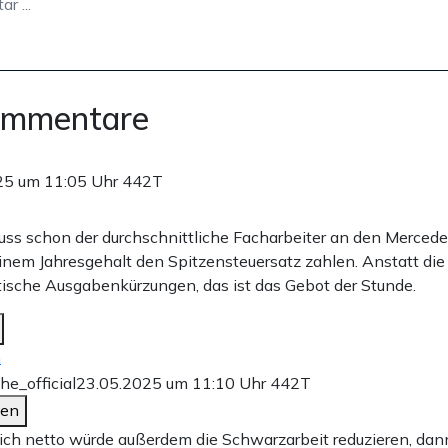
ommentare
25 um 11:05 Uhr
442T
ss schon der durchschnittliche Facharbeiter an den Merced
inem Jahresgehalt den Spitzensteuersatz zahlen. Anstatt die
tische Ausgabenkürzungen, das ist das Gebot der Stunde.
n
he_official
23.05.2025 um 11:10 Uhr
442T
den
eich netto würde außerdem die Schwarzarbeit reduzieren, dann