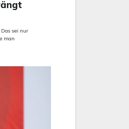
rängt
Das sei nur
he man