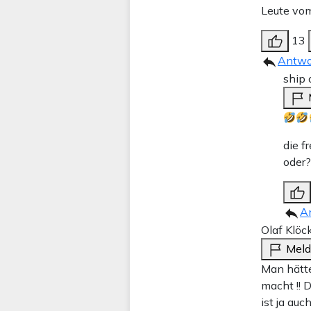
Leute vom 
13
Antwo
ship 
die f
oder
A
Olaf Klöc
Mel
Man hätte
macht !! 
ist ja auc