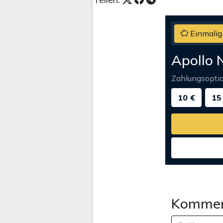
Einmalig
Apollo 
Zahlungsopti
10 €
15
Kommen