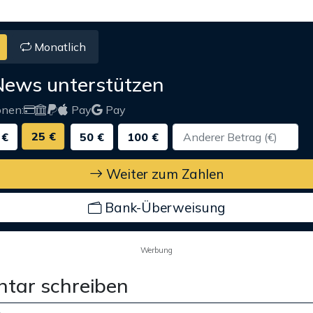
Monatlich
News unterstützen
onen:
Pay
Pay
25 €
 €
50 €
100 €
Weiter zum Zahlen
Bank-Überweisung
Werbung
tar schreiben