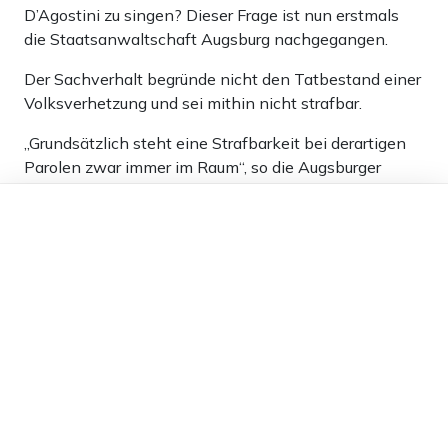
D’Agostini zu singen? Dieser Frage ist nun erstmals
die Staatsanwaltschaft Augsburg nachgegangen.
Der Sachverhalt begründe nicht den Tatbestand einer
Volksverhetzung und sei mithin nicht strafbar.
„Grundsätzlich steht eine Strafbarkeit bei derartigen
Parolen zwar immer im Raum“, so die Augsburger
Staatsanwältin Melanie Ostermeier gegenüber der
Dieser Artikel ist kostenlos für alle –
BILD. „Der Straftatbestand der Volksverhetzung
dank
Freunden von Apollo News »
erfordert aber, dass im konkreten Fall – über die
Kundgabe bloßer Ablehnung und Verachtung
hinausgehend – zum Hass gegen Ausländer
aufgestachelt oder zu Gewalt- und
Willkürmaßnahmen gegen Ausländer aufgefordert
wird oder Ausländer unter Verletzung der
Menschenwürde beschimpft, verleumdet oder
böswillig verächtlich gemacht werden“, so Ostermeier
weiter.“