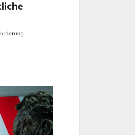
liche
 Förderung