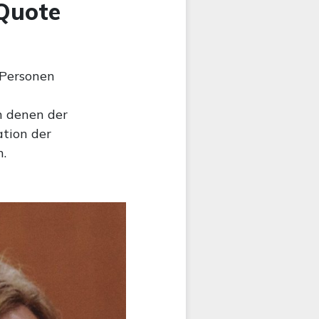
-Quote
 Personen
n denen der
ation der
n.