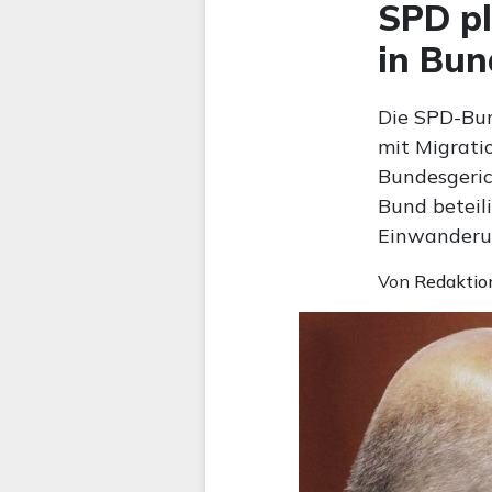
SPD pl
in Bun
Die SPD-Bun
mit Migrati
Bundesgeric
Bund beteili
Einwanderun
Von
Redaktio