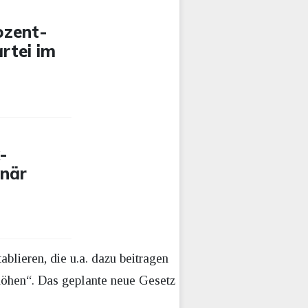
ozent-
artei im
-
onär
blieren, die u.a. dazu beitragen
höhen“. Das geplante neue Gesetz