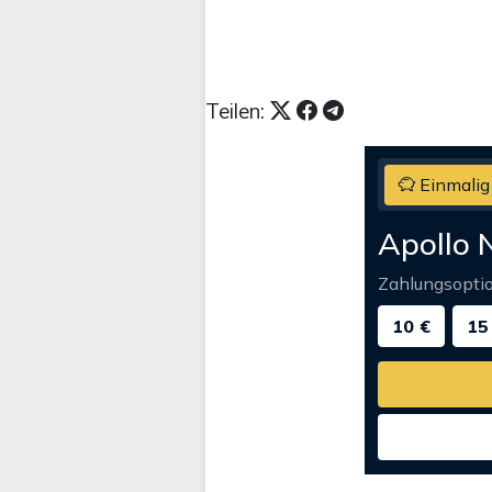
Teilen:
Einmalig
Apollo 
Zahlungsopti
10 €
15