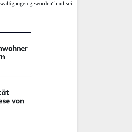
gewaltigungen geworden“ und sei
inwohner
rn
tät
ese von