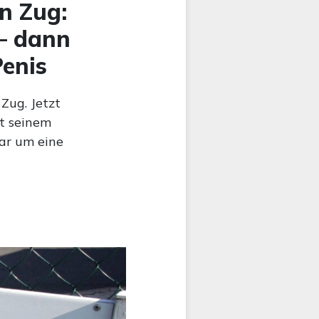
n Zug:
 – dann
Penis
Zug. Jetzt
it seinem
bar um eine