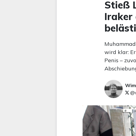
Stieß 
Iraker
beläst
Muhammad A.
wird klar: E
Penis – zuvo
Abschiebung
Wim
@w