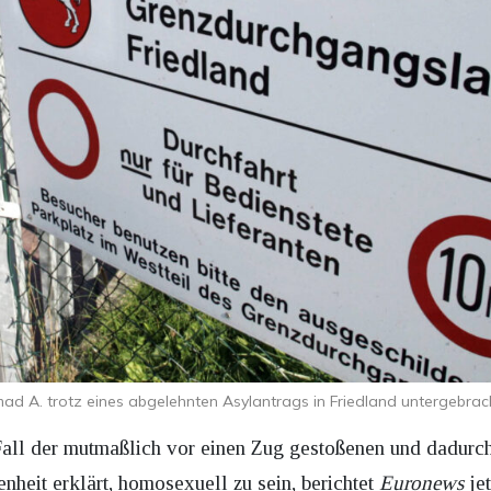
ad A. trotz eines abgelehnten Asylantrags in Friedland untergebrach
Fall der mutmaßlich vor einen Zug gestoßenen und dadurch
nheit erklärt, homosexuell zu sein, berichtet
Euronews
jet