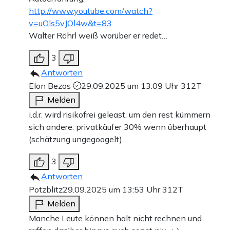
http://www.youtube.com/watch?
v=uOls5vJOl4w&t=83
Walter Röhrl weiß worüber er redet…
3
Antworten
Elon Bezos
29.09.2025 um 13:09 Uhr
312T
Melden
i.d.r. wird risikofrei geleast. um den rest kümmern
sich andere. privatkäufer 30% wenn überhaupt
(schätzung ungegoogelt).
3
Antworten
Potzblitz
29.09.2025 um 13:53 Uhr
312T
Melden
Manche Leute können halt nicht rechnen und