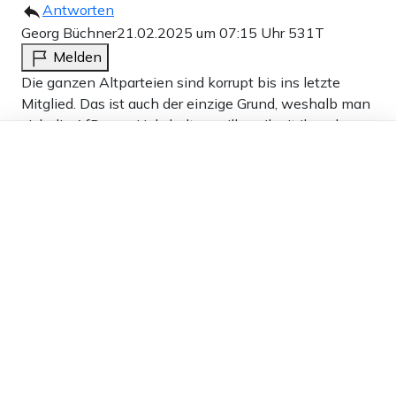
Antworten
Georg Büchner
21.02.2025 um 07:15 Uhr
531T
Melden
Die ganzen Altparteien sind korrupt bis ins letzte
Mitglied. Das ist auch der einzige Grund, weshalb man
sich die AfD vom Hals halten will, weil mit ihr sehr
Dieser Artikel ist kostenlos für alle –
viele im Knast landen werden. Und das wird
dank
Freunden von Apollo News »
verdammt noch mal Zeit.
3
Antworten
hains spieler
20.02.2025 um 21:35 Uhr
531T
Melden
Fröhlich weiter die CDU-Abwracker wählen. Und sich
freuen das man veräppelt wird.
3
Antworten