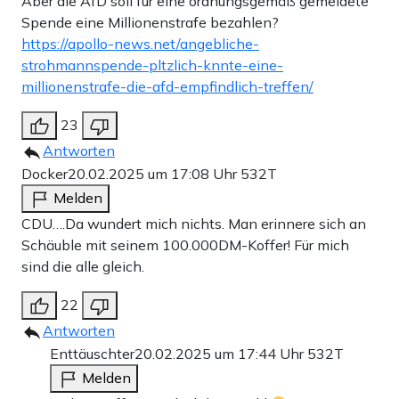
Aber die AfD soll für eine ordnungsgemäß gemeldete
Spende eine Millionenstrafe bezahlen?
https://apollo-news.net/angebliche-
strohmannspende-pltzlich-knnte-eine-
millionenstrafe-die-afd-empfindlich-treffen/
23
Antworten
Docker
20.02.2025 um 17:08 Uhr
532T
Melden
CDU….Da wundert mich nichts. Man erinnere sich an
Schäuble mit seinem 100.000DM-Koffer! Für mich
sind die alle gleich.
22
Antworten
Enttäuschter
20.02.2025 um 17:44 Uhr
532T
Melden