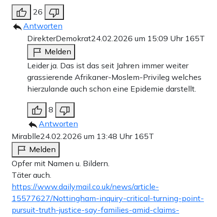
26
Antworten
DirekterDemokrat
24.02.2026 um 15:09 Uhr
165T
Melden
Leider ja. Das ist das seit Jahren immer weiter
grassierende Afrikaner-Moslem-Privileg welches
hierzulande auch schon eine Epidemie darstellt.
8
Antworten
Mirablle
24.02.2026 um 13:48 Uhr
165T
Melden
Opfer mit Namen u. Bildern.
Täter auch.
https://www.dailymail.co.uk/news/article-
15577627/Nottingham-inquiry-critical-turning-point-
pursuit-truth-justice-say-families-amid-claims-